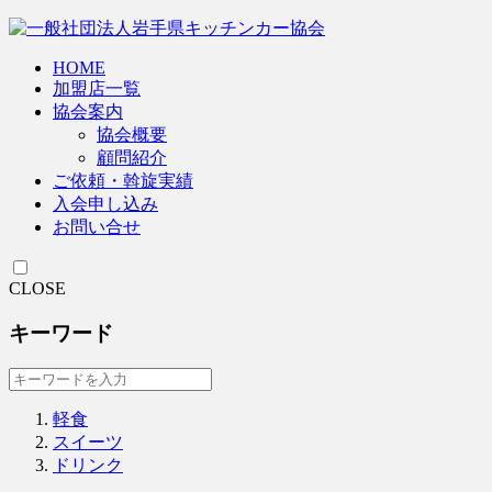
HOME
加盟店一覧
協会案内
協会概要
顧問紹介
ご依頼・斡旋実績
入会申し込み
お問い合せ
CLOSE
キーワード
軽食
スイーツ
ドリンク