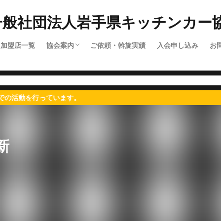
加盟店一覧
協会案内
ご依頼・斡旋実績
入会申し込み
お
協会概要
顧問紹介
行っています。
新