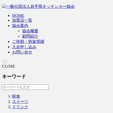
HOME
加盟店一覧
協会案内
協会概要
顧問紹介
ご依頼・斡旋実績
入会申し込み
お問い合せ
CLOSE
キーワード
軽食
スイーツ
ドリンク