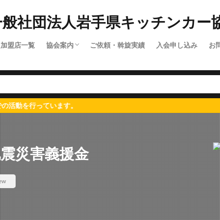
加盟店一覧
協会案内
ご依頼・斡旋実績
入会申し込み
お
協会概要
顧問紹介
行っています。
地震災害義援金
ew